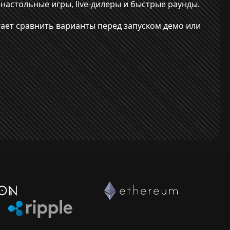
настольные игры, live-дилеры и быстрые раунды.
гает сравнить варианты перед запуском демо или