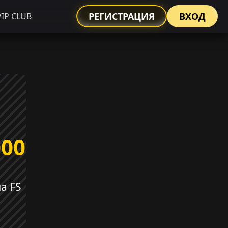
РЕГИСТРАЦИЯ
ВХОД
VIP CLUB
00
а FS