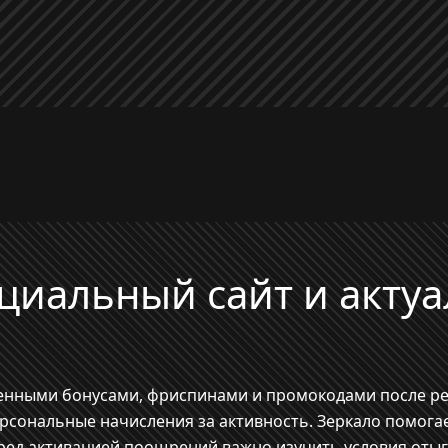
циальный сайт и актуа
венными бонусами, фриспинами и промокодами после ре
ерсональные начисления за активность. Зеркало помогае
ред активацией поощрений важно изучить условия отыгр