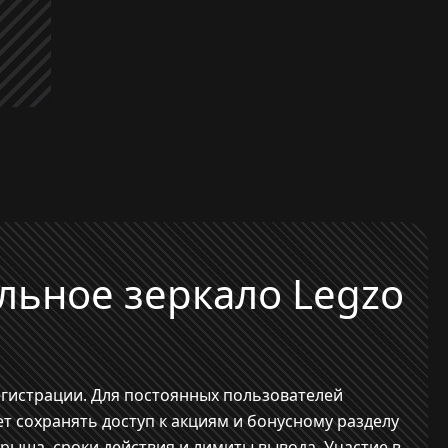
льное зеркало Legzo
гистрации. Для постоянных пользователей
т сохранять доступ к акциям и бонусному разделу
ыша, сроки действия и лимиты вывода. Участие в