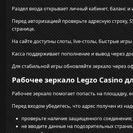
Раздел входа открывает личный кабинет, баланс и
Перед авторизацией проверьте адресную строку, S
странице.
На сайте доступны слоты, live-столы, быстрые иг
Касса поддерживает пополнение и вывод через дос
Для стабильной игры обновляйте зеркало через о
Рабочее зеркало Legzo Casino д
Рабочее зеркало помогает попасть на площадку, е
Перед входом убедитесь, что адрес получен из над
проверьте наличие защищенного соединения;
не вводите данные на подозрительных страниц