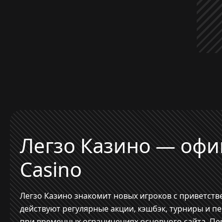
Легзо Казино — офи
Casino
Легзо Казино знакомит новых игроков с приветст
действуют регулярные акции, кэшбэк, турниры и п
при временных ограничениях основного сайта. Пе